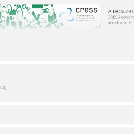
Presse
J’adapte mes activités
🔎 Découvrez 
Guide d’orientation pour engager sa transformation
CRESS ouvert 
Écologique
prochain
de 
Les financements à disposition
Ce rendez-vou
Les Accompagnements à disposition
services des 
développement
Mon parcours d’économie d’énergie
des déchets, 
s’adresse aux
Divers
Ce rencontre 
développer se
présenter des
et exemple.
Actualités
00)
L’Indispensa
Agenda
Nous contacter
Au programm
Proposer un article à publier
Présentation 
Mentions légales
Politique de confidentialité
Intérêt pour l
son territoire