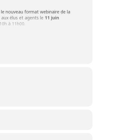
le nouveau format webinaire de la
aux élus et agents le
11 juin
10h à 11h00.
s en ligne est pensé pour tous les
collectivités : aménagement,
 local, transition écologique, gestion
achats publiques, sports, culture… Il
 personnes peu familiarisées avec l’ESS.
mensuelle présente l’ESS, l’intérêt de
s actions sur son territoire et enfin de
 leviers concrets sur lesquels s’appuyer
ble : Informations & inscriptions
3 rue de Vincennes,
93100 Montreuil
e :
de l’ESS
contact@cressidf.org
es collectivités de développer l’ESS sur