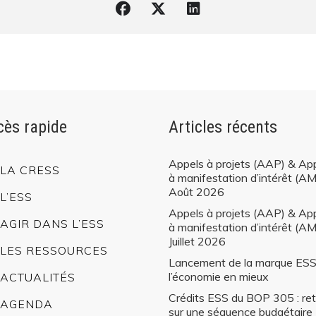
Les ressources
tres collectivités
par des échanges, des quiz et plein d’interactions ! Nous avons hâte d’
s dates sont déjà disponibles : 11 juin, 11 juillet et 10 septembre.
 site
cès rapide
Articles récents
ument, ...
Appels à projets (AAP) & Ap
LA CRESS
à manifestation d’intérêt (AM
Août 2026
L’ESS
Appels à projets (AAP) & Ap
AGIR DANS L’ESS
à manifestation d’intérêt (AM
Juillet 2026
LES RESSOURCES
Lancement de la marque ESS
l’économie en mieux
ACTUALITÉS
Crédits ESS du BOP 305 : ret
AGENDA
sur une séquence budgétaire