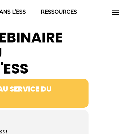
ANS L’ESS
RESSOURCES
WEBINAIRE
U
'ESS
 AU SERVICE DU
SS !