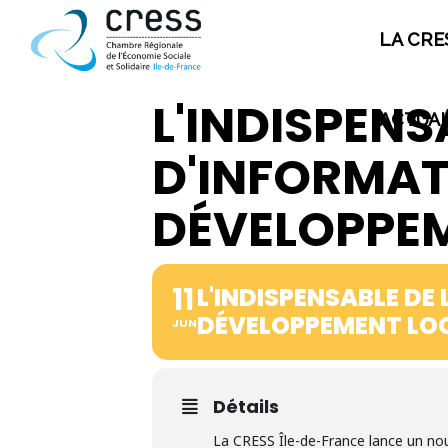
LA CRE
PLAN DE SITE
L'INDISPENSA
ACTUAL
D'INFORMAT
La CRESS
DÉVELOPPEM
Qui sommes nous ?
Nos missions
Ecosystème de la CRESS
11
L'INDISPENSABLE DE 
Offre de service
DÉVELOPPEMENT LOC
JUN
Adhésion à la CRESS
Emploi et stage
Détails
La CRESS Île-de-France lance un nou