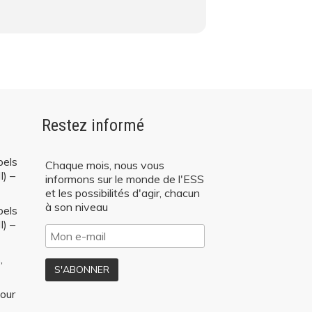
échanger avec vous !
Restez informé
pels
Chaque mois, nous vous
I) –
informons sur le monde de l'ESS
et les possibilités d'agir, chacun
à son niveau
pels
I) –
,
our