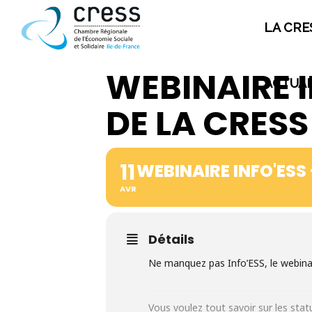
LA CRE
PLAN DE SITE
WEBINAIRE I
ACTUAL
DE LA CRESS
La CRESS
Qui sommes nous ?
11
WEBINAIRE INFO'ESS 
Nos missions
AVR
Ecosystème de la CRESS
Offre de service
Adhésion à la CRESS
Détails
Emploi et stage
Ne manquez pas Info’ESS, le webinai
Vous voulez tout savoir sur les stat