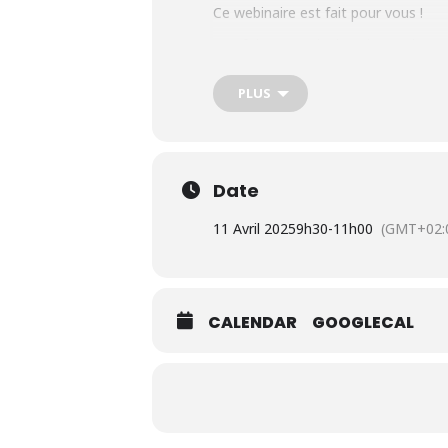
Ce webinaire est fait pour vous !
Une fois par mois de 09h30-11h30
Prochaines dates : 11/04.
PLUS
Inscriptions :
ici
Date
Accès rapide
11 Avril 2025
9h30
-
11h00
(GMT+02:
L’ESS actrice de la Transition Écologique et
Énergétique
CALENDAR
GOOGLECAL
Adhésion à la CRESS
Se former
Emploi et stage
L’observatoire IDF
Dispositif local d’accompagnement