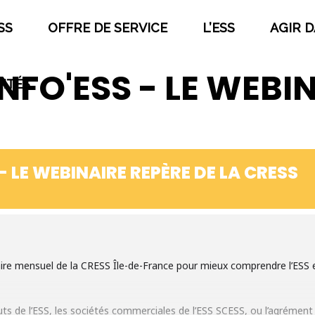
SS
OFFRE DE SERVICE
L’ESS
AGIR D
NFO'ESS - LE WEBI
ITÉS
L'ESS
Qu’est-ce que l’économie sociale et solidaire
- LE WEBINAIRE REPÈRE DE LA CRESS
Institutions et acteurs
La loi ESS
Histoire de l’économie sociale et solidaire
L’ESS actrice de la Transition Écologique et
Énergétique
re mensuel de la CRESS Île-de-France pour mieux comprendre l’ESS et
Mois de l’ESS et Prix régional de l’ESS
La liste des entreprises de l’ESS
J’améliore mes pratiques
uts de l’ESS, les sociétés commerciales de l’ESS SCESS, ou l’agrément