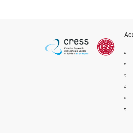
Presse
Ac
Rechercher sur le
Rechercher un article, un événement, un doc
Search
for: