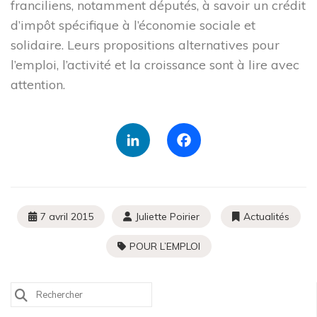
franciliens, notamment députés, à savoir un crédit
Proposer un article à publier
Mentions légales
d’impôt spécifique à l’économie sociale et
Politique de confidentialité
solidaire. Leurs propositions alternatives pour
l’emploi, l’activité et la croissance sont à lire avec
Les ressources
attention.
LinkedIn
Facebook
3 rue de Vincennes,
93100 Montreuil
7 avril 2015
Juliette Poirier
Actualités
contact@cressidf.org
POUR L’EMPLOI
Search
for: