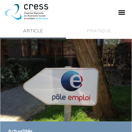
PLAN DE SITE
ARTICLE
PRATIQUE
La CRESS
Qui sommes nous ?
Nos missions
Ecosystème de la CRESS
Offre de service
Adhésion à la CRESS
Emploi et stage
L'ESS
Actualités