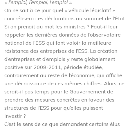
« l’emploi, l’emploi, l’emploi »
.
Accès rapide
On ne sait à ce jour quel « véhicule législatif »
concrétisera ces déclarations au sommet de l’État.
Si on prenait au mot les ministres ? Faut-il leur
L’ESS actrice de la Transition Écologique et Énergétique
rappeler les dernières données de l’observatoire
Adhésion à la CRESS
national de l’ESS qui font valoir la meilleure
Se former
Emploi et stage
résistance des entreprises de l’ESS. La création
L’observatoire IDF
d’entreprises et d’emplois y reste globalement
Dispositif local d’accompagnement
positive sur 2008-2011, période étudiée,
Presse
contrairement au reste de l’économie, qui affiche
une décroissance de ces mêmes chiffres.
Alors, ne
Divers
serait-il pas temps pour le Gouvernement de
prendre des mesures concrètes en faveur des
structures de l’ESS pour qu’elles puissent
Actualités
investir ?
Agenda
C’est le sens de ce que demandent certains élus
Nous contacter