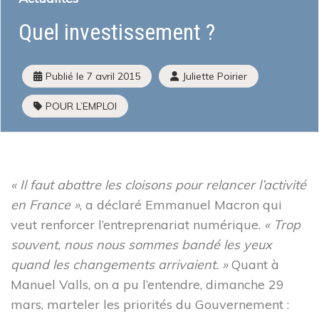
Quel investissement ?
Qu’est-ce que l’économie sociale et solidaire
Institutions et acteurs
La loi ESS
Publié le
7 avril 2015
Juliette Poirier
Histoire de l’économie sociale et solidaire
L’ESS actrice de la Transition Écologique et Énergétique
POUR L’EMPLOI
Mois de l’ESS et Prix régional de l’ESS
La liste des entreprises de l’ESS
J’améliore mes pratiques
Presse
« Il faut abattre les cloisons pour relancer l’activité
J’adapte mes activités
Guide d’orientation pour engager sa transformation
en France »
, a déclaré Emmanuel Macron qui
Écologique
veut renforcer l’entreprenariat numérique.
« Trop
Les financements à disposition
souvent, nous nous sommes bandé les yeux
Les Accompagnements à disposition
quand les changements arrivaient. »
Quant à
Mon parcours d’économie d’énergie
Manuel Valls, on a pu l’entendre, dimanche 29
mars, marteler les priorités du Gouvernement :