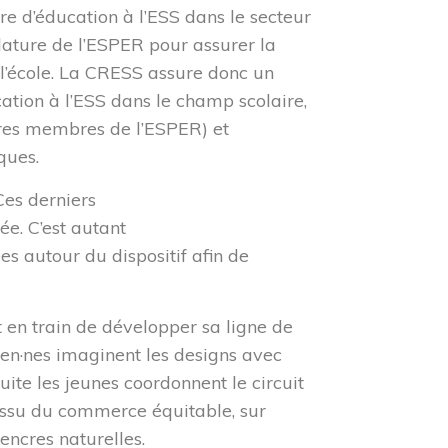
re d’éducation à l’ESS dans le secteur
dature de l’ESPER pour assurer la
 l’école. La CRESS assure donc un
tion à l’ESS dans le champ scolaire,
ures membres de l’ESPER) et
ques.
Ces derniers
cée
. C
’est autant
es autour du dispositif
afin de
est en train de développer sa ligne de
éen·ne
s
imagine
nt
les designs avec
uite l
es jeunes c
oordonne
nt
le circuit
 issu du commerce équitable
,
sur
 encres naturelles
.