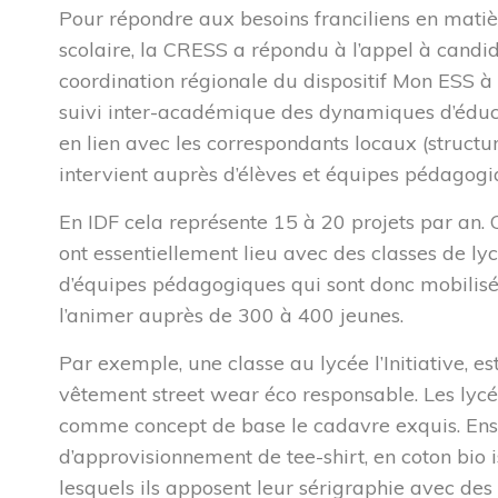
Pour répondre aux besoins franciliens en matiè
scolaire, la CRESS a répondu à l’appel à candi
coordination régionale du dispositif Mon ESS à
suivi inter-académique des dynamiques d’éduca
en lien avec les correspondants locaux (struct
intervient auprès d’élèves et équipes pédagogi
En IDF cela représente 15 à 20 projets par an. 
on
t
essentiellement
lieu
avec des classes de ly
d’équipe
s
pédagogique
s
qui sont donc mobilisé
l’anime
r
auprès de 300
à 400
jeunes.
Par exemple, u
ne classe au lycée l’Initiative, 
vêtement
street
wear éco responsable.
Les
lyc
comme concept de bas
e
le
cadavre exquis. Ens
d’approvisionnement de tee-shirt
,
en coton bio
lesquels ils apposent
leur sérigraphie avec des