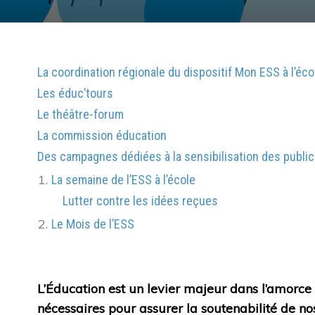
Presse
J’adapte mes activités
Guide d’orientation pour engager sa transformation
Écologique
Les financements à disposition
La coordination régionale du dispositif Mon ESS à l’éco
Les Accompagnements à disposition
Les éduc’tours
Mon parcours d’économie d’énergie
Le théâtre-forum
La commission éducation
Divers
Des campagnes dédiées à la sensibilisation des publi
La semaine de l’ESS à l’école
Lutter contre les idées reçues
Actualités
Agenda
Le Mois de l’ESS
Nous contacter
Proposer un article à publier
Mentions légales
Politique de confidentialité
L’Éducation est un levier majeur dans l’amorce 
nécessaires pour assurer la soutenabilité de n