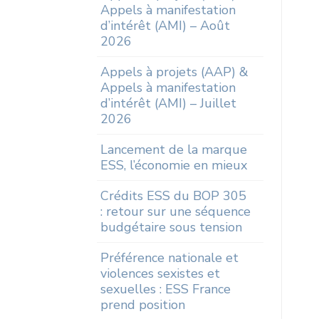
Presse
Appels à manifestation
d’intérêt (AMI) – Août
2026
Appels à projets (AAP) &
Appels à manifestation
d’intérêt (AMI) – Juillet
Rechercher sur le
2026
Lancement de la marque
Rechercher un article, un événement, un doc
ESS, l’économie en mieux
Search
Crédits ESS du BOP 305
for:
: retour sur une séquence
budgétaire sous tension
Préférence nationale et
violences sexistes et
sexuelles : ESS France
prend position