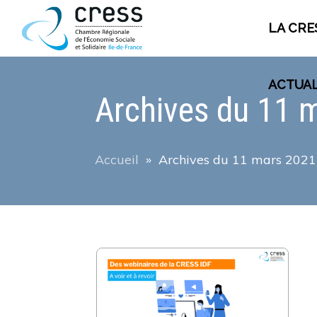
LA CRE
PLAN DE SITE
ACTUAL
Archives du
11 
La CRESS
Accueil
»
Archives du
11 mars 2021
Qui sommes nous ?
Nos missions
Ecosystème de la CRESS
Offre de service
Adhésion à la CRESS
Emploi et stage