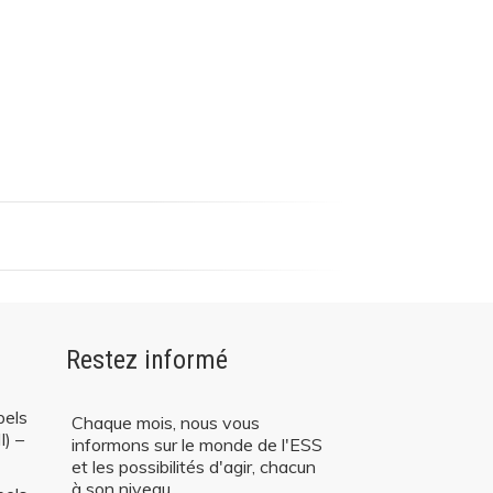
3 rue de Vincennes,
Restez informé
93100 Montreuil
contact@cressidf.org
pels
Chaque mois, nous vous
I) –
informons sur le monde de l'ESS
et les possibilités d'agir, chacun
à son niveau