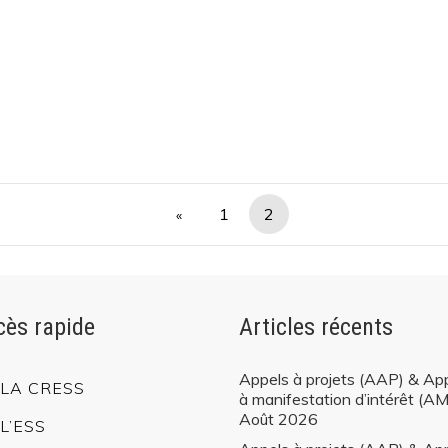
Presse
J’adapte mes activités
Guide d’orientation pour engager sa transformation
Écologique
Les financements à disposition
Les Accompagnements à disposition
Mon parcours d’économie d’énergie
Divers
1
2
«
Actualités
Agenda
cès rapide
Articles récents
Nous contacter
Proposer un article à publier
Appels à projets (AAP) & Ap
Mentions légales
LA CRESS
à manifestation d’intérêt (AM
Politique de confidentialité
Août 2026
L’ESS