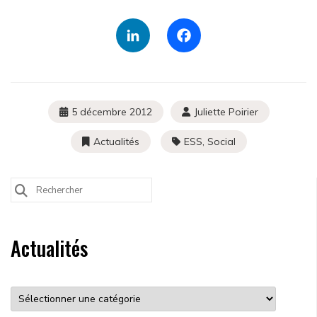
Proposer un article à publier
Mentions légales
LinkedIn
Facebook
Politique de confidentialité
Les ressources
5 décembre 2012
Juliette Poirier
Actualités
ESS
,
Social
Search
3 rue de Vincennes,
for:
93100 Montreuil
Actualités
contact@cressidf.org