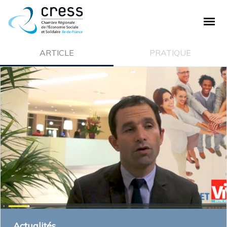
PLAN DE SITE
ARTICLE
PRATIQUE
La CRESS
Qui sommes nous ?
Nos missions
Ecosystème de la CRESS
Offre de service
Adhésion à la CRESS
Emploi et stage
L'ESS
Actualités