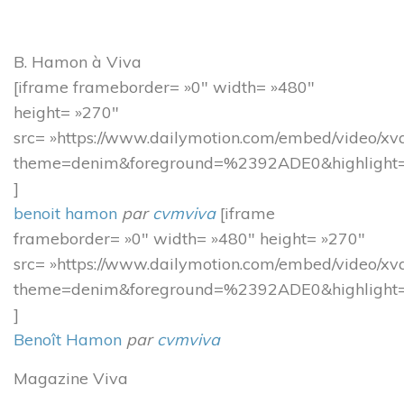
Accès rapide
B. Hamon à Viva
[iframe frameborder= »0″ width= »480″
L’ESS actrice de la Transition Écologique et Énergétique
height= »270″
Adhésion à la CRESS
Se former
src= »https://www.dailymotion.com/embed/video/x
Emploi et stage
theme=denim&foreground=%2392ADE0&highlig
L’observatoire IDF
]
Dispositif local d’accompagnement
benoit hamon
par
cvmviva
[iframe
Presse
frameborder= »0″ width= »480″ height= »270″
src= »https://www.dailymotion.com/embed/video/xv
Divers
theme=denim&foreground=%2392ADE0&highlig
]
Benoît Hamon
par
cvmviva
Actualités
Agenda
Magazine Viva
Nous contacter