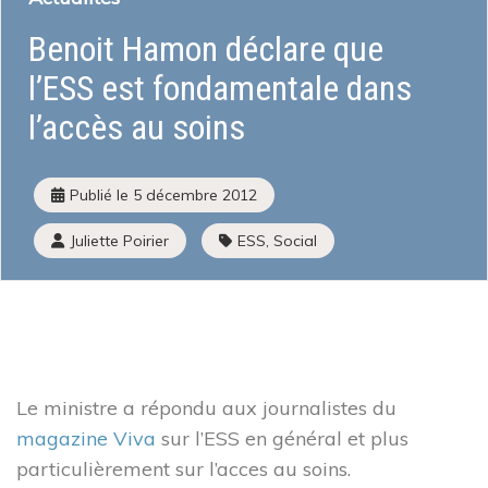
Benoit Hamon déclare que
Qu’est-ce que l’économie sociale et solidaire
Institutions et acteurs
l’ESS est fondamentale dans
La loi ESS
l’accès au soins
Histoire de l’économie sociale et solidaire
L’ESS actrice de la Transition Écologique et Énergétique
Mois de l’ESS et Prix régional de l’ESS
Publié le
5 décembre 2012
La liste des entreprises de l’ESS
J’améliore mes pratiques
Juliette Poirier
ESS
,
Social
Presse
J’adapte mes activités
Guide d’orientation pour engager sa transformation
Écologique
Les financements à disposition
Les Accompagnements à disposition
Le ministre a répondu aux journalistes du
Mon parcours d’économie d’énergie
magazine Viva
sur l’ESS en général et plus
particulièrement sur l’acces au soins.