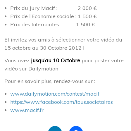
Proposer un article à publier
Prix du Jury Macif : 2 000 €
Mentions légales
Prix de l’Economie sociale : 1 500 €
Politique de confidentialité
Prix des Internautes : 1 500 €
Les ressources
Et invitez vos amis à sélectionner votre vidéo du
15 octobre au 30 Octobre 2012 !
Vous avez
jusqu’au 10 Octobre
pour poster votre
vidéo sur Dailymotion
Pour en savoir plus, rendez-vous sur :
3 rue de Vincennes,
93100 Montreuil
www.dailymotion.com/contest/macif
contact@cressidf.org
https://www.facebook.com/tous.societaires
www.macif.fr