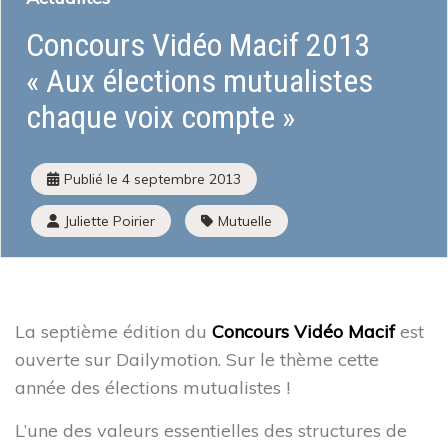
Concours Vidéo Macif 2013
Qu’est-ce que l’économie sociale et solidaire
Institutions et acteurs
« Aux élections mutualistes
La loi ESS
chaque voix compte »
Histoire de l’économie sociale et solidaire
L’ESS actrice de la Transition Écologique et Énergétique
Mois de l’ESS et Prix régional de l’ESS
Publié le
4 septembre 2013
La liste des entreprises de l’ESS
J’améliore mes pratiques
Juliette Poirier
Mutuelle
Presse
J’adapte mes activités
Guide d’orientation pour engager sa transformation
Écologique
La septième édition du
Concours Vidéo Macif
est
Les financements à disposition
Les Accompagnements à disposition
ouverte sur Dailymotion. Sur le thème cette
Mon parcours d’économie d’énergie
année des élections mutualistes !
L’une des valeurs essentielles des structures de