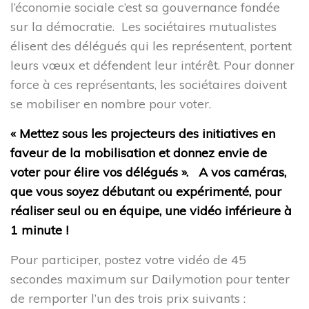
l’économie sociale c’est sa gouvernance fondée
Accès rapide
sur la démocratie. Les sociétaires mutualistes
élisent des délégués qui les représentent, portent
leurs vœux et défendent leur intérêt. Pour donner
L’ESS actrice de la Transition Écologique et Énergétique
force à ces représentants, les sociétaires doivent
Adhésion à la CRESS
se mobiliser en nombre pour voter.
Se former
Emploi et stage
« Mettez sous les projecteurs des initiatives en
L’observatoire IDF
faveur de la mobilisation et donnez envie de
Dispositif local d’accompagnement
Presse
voter pour élire vos délégués ». A vos caméras,
que vous soyez débutant ou expérimenté, pour
réaliser seul ou en équipe, une vidéo inférieure à
Divers
1 minute !
Pour participer, postez votre vidéo de 45
Actualités
secondes maximum sur Dailymotion pour tenter
Agenda
de remporter l’un des trois prix suivants :
Nous contacter