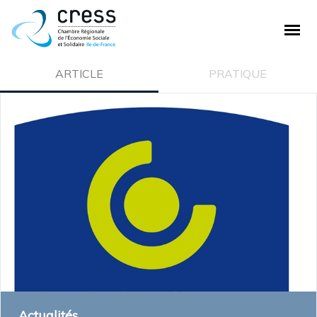
PLAN DE SITE
ARTICLE
PRATIQUE
La CRESS
Qui sommes nous ?
Nos missions
Ecosystème de la CRESS
Offre de service
Adhésion à la CRESS
Emploi et stage
L'ESS
Actualités