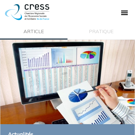
PLAN DE SITE
ARTICLE
PRATIQUE
La CRESS
Qui sommes nous ?
Nos missions
Ecosystème de la CRESS
Offre de service
Adhésion à la CRESS
Emploi et stage
L'ESS
Actualités