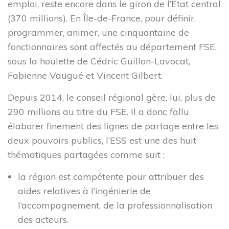
emploi, reste encore dans le giron de l’État central
Accès rapide
(370 millions). En Île-de-France, pour définir,
programmer, animer, une cinquantaine de
fonctionnaires sont affectés au département FSE,
L’ESS actrice de la Transition Écologique et Énergétique
sous la houlette de Cédric Guillon-Lavocat,
Adhésion à la CRESS
Fabienne Vaugué et Vincent Gilbert.
Se former
Emploi et stage
Depuis 2014, le conseil régional gère, lui, plus de
L’observatoire IDF
290 millions au titre du FSE. Il a donc fallu
Dispositif local d’accompagnement
élaborer finement des lignes de partage entre les
Presse
deux pouvoirs publics, l’ESS est une des huit
thématiques partagées comme suit :
Divers
la région est compétente pour attribuer des
aides relatives à l’ingénierie de
Actualités
l’accompagnement, de la professionnalisation
Agenda
des acteurs.
Nous contacter