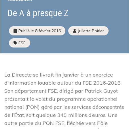
De A à presque Z
Qu’est-ce que l’économie sociale et solidaire
Institutions et acteurs
La loi ESS
Publié le
8 février 2016
Juliette Poirier
Histoire de l’économie sociale et solidaire
L’ESS actrice de la Transition Écologique et Énergétique
FSE
Mois de l’ESS et Prix régional de l’ESS
La liste des entreprises de l’ESS
J’améliore mes pratiques
Presse
La Direccte se livrait fin janvier à un exercice
J’adapte mes activités
Guide d’orientation pour engager sa transformation
d’information louable autour du FSE 2016-2018.
Écologique
Son département FSE, dirigé par Patrick Guyot,
Les financements à disposition
présentait le volet du programme opérationnel
Les Accompagnements à disposition
national (PON) géré par les services déconcentrés
Mon parcours d’économie d’énergie
de l’État, soit quelque 340 millions d’euros. Une
autre partie du PON FSE, fléchée vers Pôle