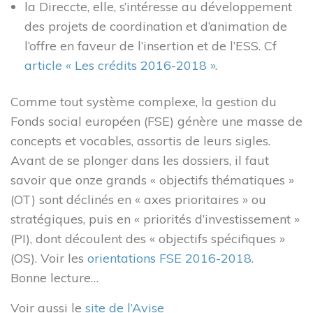
Proposer un article à publier
la Direccte, elle, s’intéresse au développement
Mentions légales
des projets de coordination et d’animation de
Politique de confidentialité
l’offre en faveur de l’insertion et de l’ESS. Cf
article « Les crédits 2016-2018 »
.
Les ressources
Comme tout système complexe, la gestion du
Fonds social européen (FSE) génère une masse de
concepts et vocables, assortis de leurs sigles.
Avant de se plonger dans les dossiers, il faut
savoir que onze grands « objectifs thématiques »
3 rue de Vincennes,
(OT) sont déclinés en « axes prioritaires » ou
93100 Montreuil
stratégiques, puis en « priorités d’investissement »
(PI), dont découlent des « objectifs spécifiques »
contact@cressidf.org
(OS). Voir les
orientations FSE 2016-2018
.
Bonne lecture…
Voir aussi le
site de l’Avise