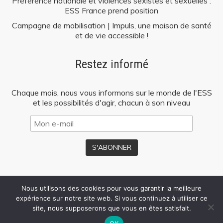
Préférence nationale et violences sexistes et sexuelles :
ESS France prend position
Campagne de mobilisation | Impuls, une maison de santé
et de vie accessible !
Restez informé
Chaque mois, nous vous informons sur le monde de l'ESS
et les possibilités d'agir, chacun à son niveau
Nous utilisons des cookies pour vous garantir la meilleure
Mentions
Politique de
Presse
expérience sur notre site web. Si vous continuez à utiliser ce
légales
confidentialité
site, nous supposerons que vous en êtes satisfait.