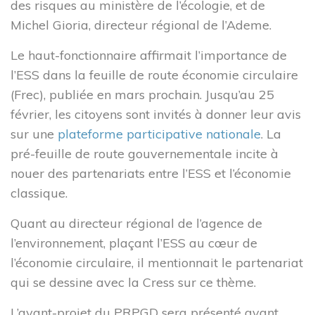
des risques au ministère de l’écologie, et de
Accès rapide
Michel Gioria, directeur régional de l’Ademe.
Le haut-fonctionnaire affirmait l’importance de
L’ESS actrice de la Transition Écologique et Énergétique
l’ESS dans la feuille de route économie circulaire
Adhésion à la CRESS
(Frec), publiée en mars prochain. Jusqu’au 25
Se former
février, les citoyens sont invités à donner leur avis
Emploi et stage
sur une
plateforme participative nationale
. La
L’observatoire IDF
pré-feuille de route gouvernementale incite à
Dispositif local d’accompagnement
nouer des partenariats entre l’ESS et l’économie
Presse
classique.
Divers
Quant au directeur régional de l’agence de
l’environnement, plaçant l’ESS au cœur de
l’économie circulaire, il mentionnait le partenariat
Actualités
qui se dessine avec la Cress sur ce thème.
Agenda
Nous contacter
L’avant-projet du PRPGD sera présenté avant