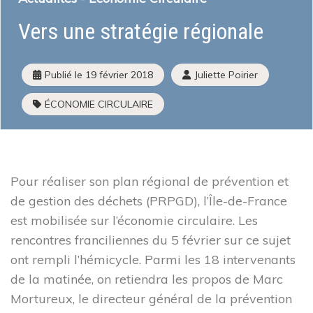
Vers une stratégie régionale
Qu’est-ce que l’économie sociale et solidaire
Institutions et acteurs
La loi ESS
Publié le
19 février 2018
Juliette Poirier
Histoire de l’économie sociale et solidaire
L’ESS actrice de la Transition Écologique et Énergétique
ÉCONOMIE CIRCULAIRE
Mois de l’ESS et Prix régional de l’ESS
La liste des entreprises de l’ESS
J’améliore mes pratiques
Presse
Pour réaliser son plan régional de prévention et
J’adapte mes activités
Guide d’orientation pour engager sa transformation
de gestion des déchets (PRPGD), l’Île-de-France
Écologique
est mobilisée sur l’économie circulaire. Les
Les financements à disposition
rencontres franciliennes du 5 février sur ce sujet
Les Accompagnements à disposition
ont rempli l’hémicycle. Parmi les 18 intervenants
Mon parcours d’économie d’énergie
de la matinée, on retiendra les propos de Marc
Mortureux, le directeur général de la prévention