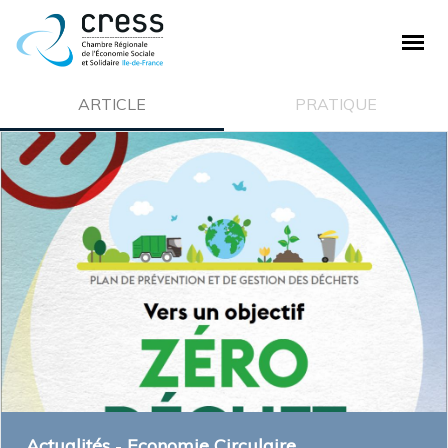
PLAN DE SITE
ARTICLE
PRATIQUE
La CRESS
Qui sommes nous ?
Nos missions
Ecosystème de la CRESS
Offre de service
Adhésion à la CRESS
Emploi et stage
L'ESS
Actualités
-
Economie Circulaire