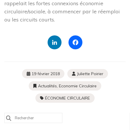
rappelait les fortes connexions économie
Rechercher sur le site
circulaire/sociale, à commencer par le réemploi
ou les circuits courts.
Rechercher un article, un événement, un document, ...
Search
LinkedIn
Facebook
for:
19 février 2018
Juliette Poirier
Actualités
,
Economie Circulaire
ÉCONOMIE CIRCULAIRE
Search
for: