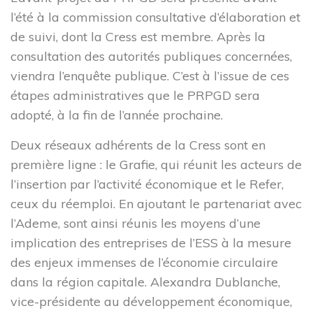
Proposer un article à publier
l’été à la commission consultative d’élaboration et
Mentions légales
de suivi, dont la Cress est membre. Après la
Politique de confidentialité
consultation des autorités publiques concernées,
Les ressources
viendra l’enquête publique. C’est à l’issue de ces
étapes administratives que le PRPGD sera
adopté, à la fin de l’année prochaine.
Deux réseaux adhérents de la Cress sont en
première ligne : le Grafie, qui réunit les acteurs de
l’insertion par l’activité économique et le Refer,
3 rue de Vincennes,
ceux du réemploi. En ajoutant le partenariat avec
93100 Montreuil
l’Ademe, sont ainsi réunis les moyens d’une
implication des entreprises de l’ESS à la mesure
contact@cressidf.org
des enjeux immenses de l’économie circulaire
dans la région capitale. Alexandra Dublanche,
vice-présidente au développement économique,