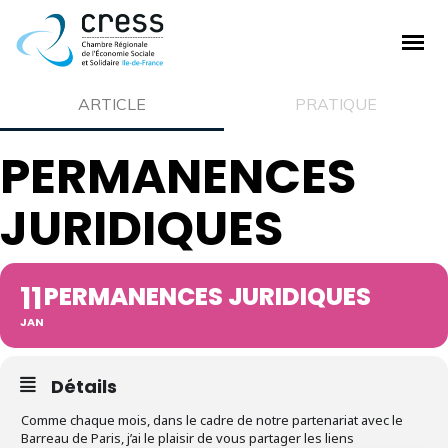
PLAN DE SITE
ARTICLE
PRATIQUE
PERMANENCES
La CRESS
JURIDIQUES
Qui sommes nous ?
Nos missions
Ecosystème de la CRESS
11
PERMANENCES JURIDIQUES
Offre de service
JAN
Adhésion à la CRESS
Emploi et stage
Détails
L'ESS
Comme chaque mois, dans le cadre de notre partenariat avec le
Barreau de Paris, j’ai le plaisir de vous partager les liens