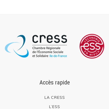
Accès rapide
L’ESS actrice de la Transition Écologique et Énergétique
Adhésion à la CRESS
Se former
Emploi et stage
L’observatoire IDF
Dispositif local d’accompagnement
Presse
Divers
Accès rapide
Actualités
LA CRESS
Agenda
Nous contacter
L’ESS