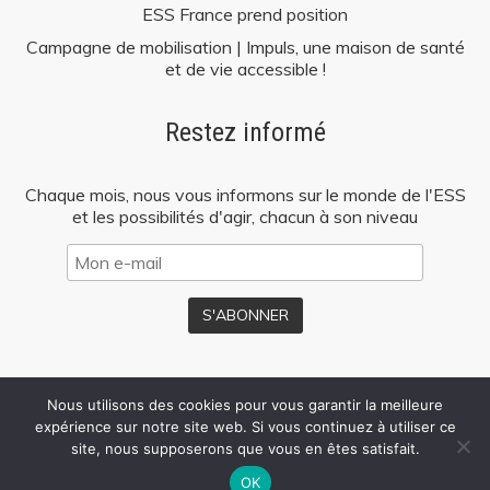
ESS France prend position
Rechercher sur le site
Campagne de mobilisation | Impuls, une maison de santé
et de vie accessible !
Rechercher un article, un événement, un document, ...
Restez informé
Search
for:
Chaque mois, nous vous informons sur le monde de l'ESS
et les possibilités d'agir, chacun à son niveau
Nous utilisons des cookies pour vous garantir la meilleure
Mentions
Politique de
Presse
expérience sur notre site web. Si vous continuez à utiliser ce
légales
confidentialité
site, nous supposerons que vous en êtes satisfait.
OK