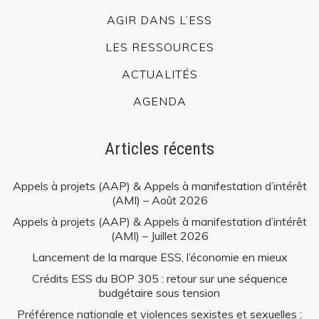
Proposer un article à publier
AGIR DANS L’ESS
Mentions légales
Politique de confidentialité
LES RESSOURCES
ACTUALITÉS
Les ressources
AGENDA
Articles récents
Appels à projets (AAP) & Appels à manifestation d’intérêt
3 rue de Vincennes,
(AMI) – Août 2026
93100 Montreuil
Appels à projets (AAP) & Appels à manifestation d’intérêt
(AMI) – Juillet 2026
contact@cressidf.org
Lancement de la marque ESS, l’économie en mieux
Crédits ESS du BOP 305 : retour sur une séquence
budgétaire sous tension
Préférence nationale et violences sexistes et sexuelles :