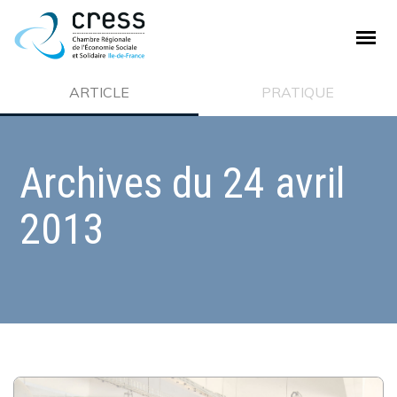
PLAN DE SITE
ARTICLE
PRATIQUE
La CRESS
Archives du
24 avril
Qui sommes nous ?
2013
Nos missions
Ecosystème de la CRESS
Offre de service
Adhésion à la CRESS
Emploi et stage
L'ESS