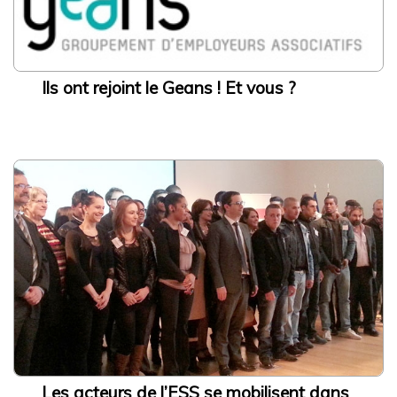
Accès rapide
Ils ont rejoint le Geans ! Et vous ?
L’ESS actrice de la Transition Écologique et Énergétique
Adhésion à la CRESS
Se former
Emploi et stage
L’observatoire IDF
Dispositif local d’accompagnement
Presse
Divers
Actualités
Agenda
Nous contacter
Les acteurs de l’ESS se mobilisent dans