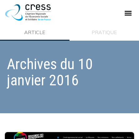
PLAN DE SITE
ARTICLE
PRATIQUE
La CRESS
Archives du
10
Qui sommes nous ?
janvier 2016
Nos missions
Ecosystème de la CRESS
Offre de service
Adhésion à la CRESS
Emploi et stage
L'ESS