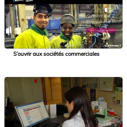
Qu’est-ce que l’économie sociale et solidaire
Institutions et acteurs
La loi ESS
Histoire de l’économie sociale et solidaire
L’ESS actrice de la Transition Écologique et Énergétique
Mois de l’ESS et Prix régional de l’ESS
S’ouvrir aux sociétés commerciales
La liste des entreprises de l’ESS
J’améliore mes pratiques
Presse
J’adapte mes activités
Guide d’orientation pour engager sa transformation
Écologique
Les financements à disposition
Les Accompagnements à disposition
Mon parcours d’économie d’énergie