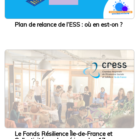
Accès rapide
Plan de relance de l’ESS : où en est-on ?
L’ESS actrice de la Transition Écologique et Énergétique
Adhésion à la CRESS
Se former
Emploi et stage
L’observatoire IDF
Dispositif local d’accompagnement
Presse
Divers
Actualités
Agenda
Le Fonds Résilience Île-de-France et
Nous contacter