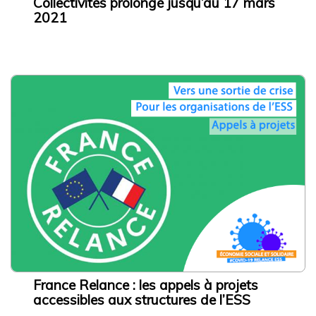
Collectivités prolongé jusqu’au 17 mars
Proposer un article à publier
2021
Mentions légales
Politique de confidentialité
Les ressources
3 rue de Vincennes,
93100 Montreuil
contact@cressidf.org
France Relance : les appels à projets
accessibles aux structures de l’ESS