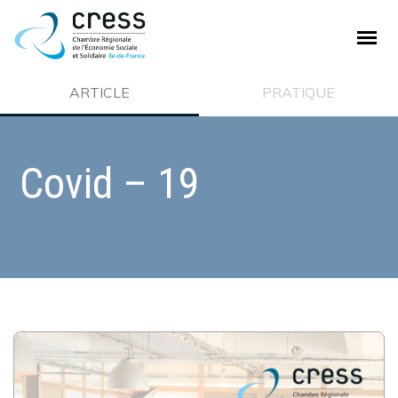
PLAN DE SITE
ARTICLE
PRATIQUE
La CRESS
Covid – 19
Qui sommes nous ?
Nos missions
Ecosystème de la CRESS
Offre de service
Adhésion à la CRESS
Emploi et stage
L'ESS